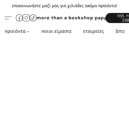
επικοινωνήστε μαζί μας για χιλιάδες ακόμα προϊόντα!
τηλ. 
more than a bookshop papyros94.c
238
προϊόντα
ποιοι είμαστε
εταιρείες
Ιστορ