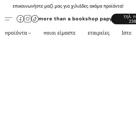
επικοινωνήστε μαζί μας για χιλιάδες ακόμα προϊόντα!
τηλ. 
more than a bookshop papyros94.c
238
προϊόντα
ποιοι είμαστε
εταιρείες
Ιστορ