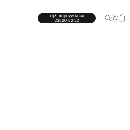
τηλ. παραγγελιών
23820 82122