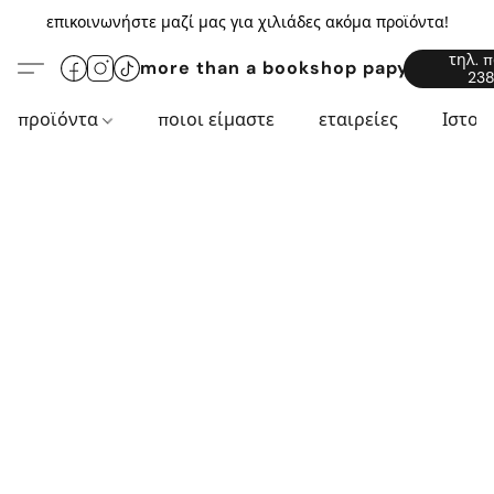
επικοινωνήστε μαζί μας για χιλιάδες ακόμα προϊόντα!
τηλ. 
more than a bookshop papyros94.c
238
προϊόντα
ποιοι είμαστε
εταιρείες
Ιστορ