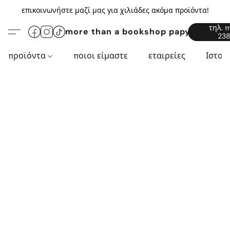
επικοινωνήστε μαζί μας για χιλιάδες ακόμα προϊόντα!
τηλ. 
more than a bookshop papyros94.c
238
προϊόντα
ποιοι είμαστε
εταιρείες
Ιστορ