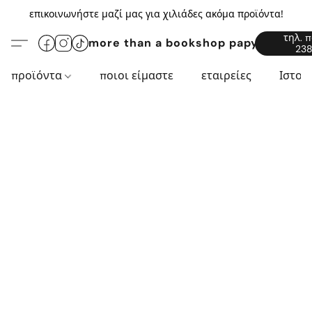
επικοινωνήστε μαζί μας για χιλιάδες ακόμα προϊόντα!
τηλ. 
more than a bookshop papyros94.c
238
προϊόντα
ποιοι είμαστε
εταιρείες
Ιστορ