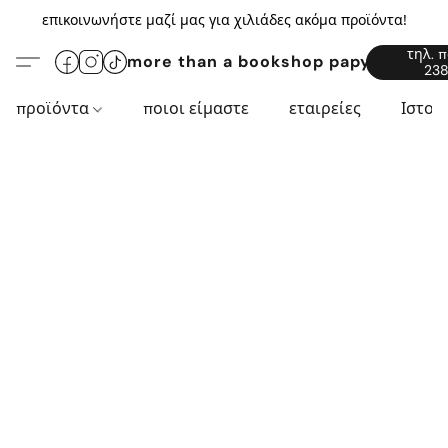
επικοινωνήστε μαζί μας για χιλιάδες ακόμα προϊόντα!
τηλ. 
more than a bookshop papyros94.c
238
προϊόντα
ποιοι είμαστε
εταιρείες
Ιστορ