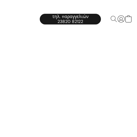
τηλ. παραγγελιών
23820 82122