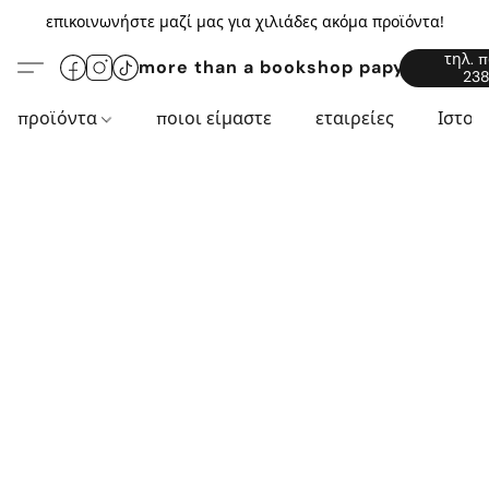
επικοινωνήστε μαζί μας για χιλιάδες ακόμα προϊόντα!
τηλ. 
more than a bookshop papyros94.c
238
προϊόντα
ποιοι είμαστε
εταιρείες
Ιστορ