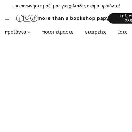
επικοινωνήστε μαζί μας για χιλιάδες ακόμα προϊόντα!
τηλ. 
more than a bookshop papyros94.c
238
προϊόντα
ποιοι είμαστε
εταιρείες
Ιστορ