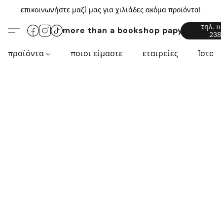
επικοινωνήστε μαζί μας για χιλιάδες ακόμα προϊόντα!
τηλ. 
more than a bookshop papyros94.c
238
προϊόντα
ποιοι είμαστε
εταιρείες
Ιστορ