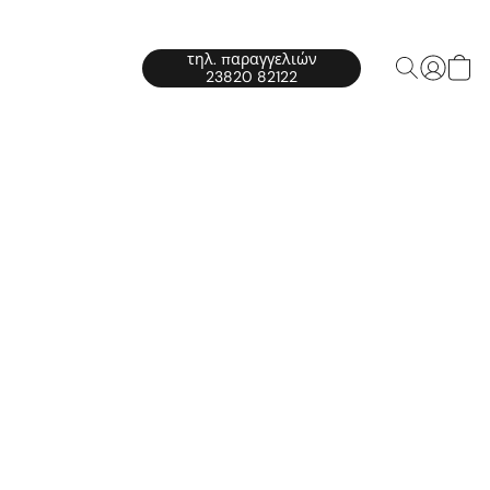
τηλ. παραγγελιών
23820 82122