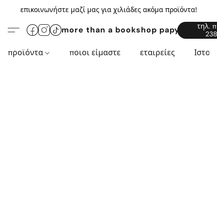
επικοινωνήστε μαζί μας για χιλιάδες ακόμα προϊόντα!
τηλ. 
more than a bookshop papyros94.c
238
προϊόντα
ποιοι είμαστε
εταιρείες
Ιστορ