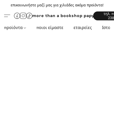
επικοινωνήστε μαζί μας για χιλιάδες ακόμα προϊόντα!
τηλ. 
more than a bookshop papyros94.c
238
προϊόντα
ποιοι είμαστε
εταιρείες
Ιστορ