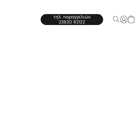
τηλ. παραγγελιών
23820 82122