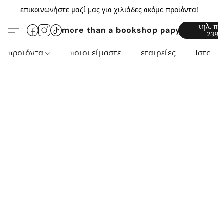
επικοινωνήστε μαζί μας για χιλιάδες ακόμα προϊόντα!
τηλ. 
more than a bookshop papyros94.c
238
προϊόντα
ποιοι είμαστε
εταιρείες
Ιστορ