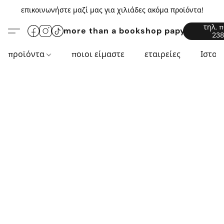
επικοινωνήστε μαζί μας για χιλιάδες ακόμα προϊόντα!
τηλ. 
more than a bookshop papyros94.c
238
προϊόντα
ποιοι είμαστε
εταιρείες
Ιστορ