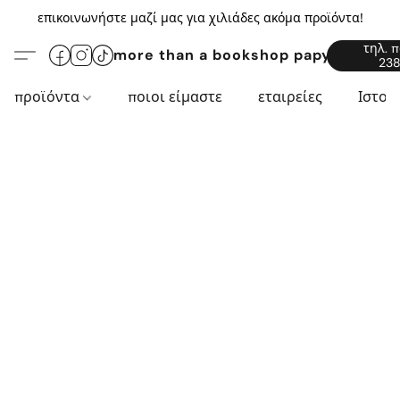
επικοινωνήστε μαζί μας για χιλιάδες ακόμα προϊόντα!
τηλ. 
more than a bookshop papyros94.c
238
προϊόντα
ποιοι είμαστε
εταιρείες
Ιστορ