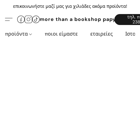
επικοινωνήστε μαζί μας για χιλιάδες ακόμα προϊόντα!
τηλ. 
more than a bookshop papyros94.c
238
προϊόντα
ποιοι είμαστε
εταιρείες
Ιστορ