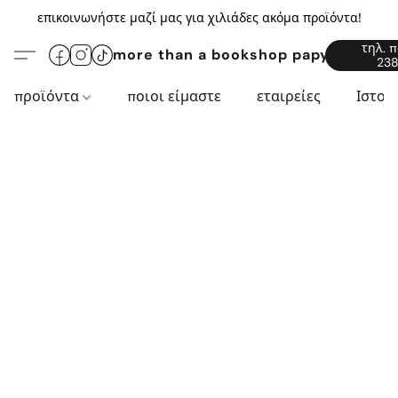
επικοινωνήστε μαζί μας για χιλιάδες ακόμα προϊόντα!
τηλ. 
more than a bookshop papyros94.c
238
προϊόντα
ποιοι είμαστε
εταιρείες
Ιστορ