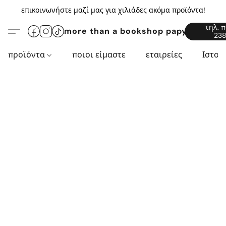
επικοινωνήστε μαζί μας για χιλιάδες ακόμα προϊόντα!
τηλ. 
more than a bookshop papyros94.c
238
προϊόντα
ποιοι είμαστε
εταιρείες
Ιστορ