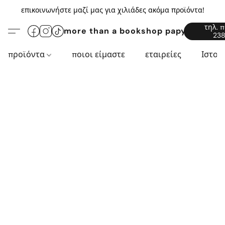
επικοινωνήστε μαζί μας για χιλιάδες ακόμα προϊόντα!
τηλ. 
more than a bookshop papyros94.c
238
προϊόντα
ποιοι είμαστε
εταιρείες
Ιστορ