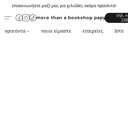
επικοινωνήστε μαζί μας για χιλιάδες ακόμα προϊόντα!
τηλ. 
more than a bookshop papyros94.c
238
προϊόντα
ποιοι είμαστε
εταιρείες
Ιστορ