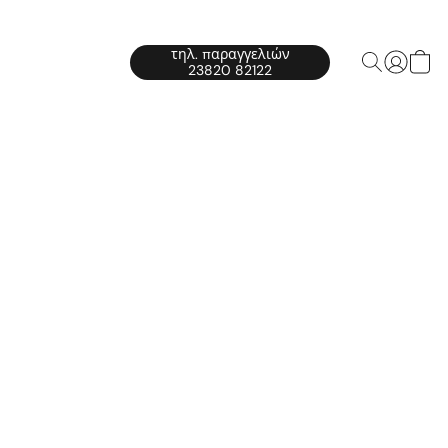
τηλ. παραγγελιών
23820 82122