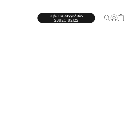
τηλ. παραγγελιών
23820 82122