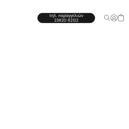
τηλ. παραγγελιών
23820 82122