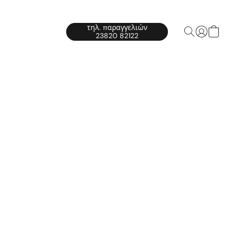
τηλ. παραγγελιών
23820 82122