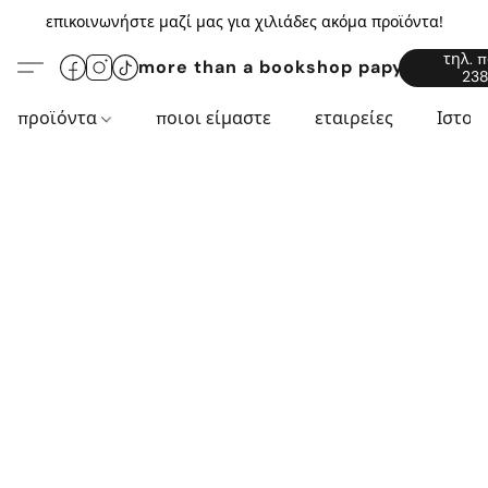
επικοινωνήστε μαζί μας για χιλιάδες ακόμα προϊόντα!
τηλ. 
more than a bookshop papyros94.c
238
προϊόντα
ποιοι είμαστε
εταιρείες
Ιστορ