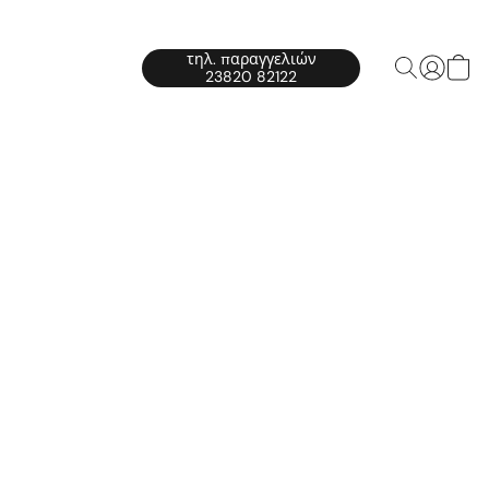
τηλ. παραγγελιών
23820 82122