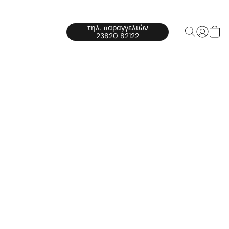
τηλ. παραγγελιών
23820 82122