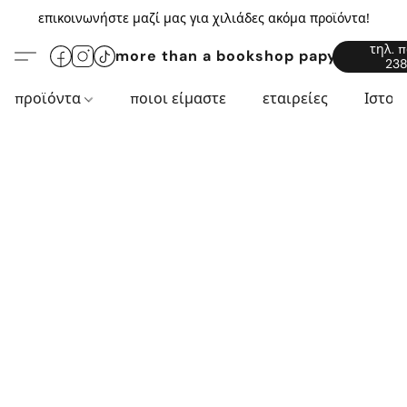
επικοινωνήστε μαζί μας για χιλιάδες ακόμα προϊόντα!
τηλ. 
more than a bookshop papyros94.c
238
προϊόντα
ποιοι είμαστε
εταιρείες
Ιστορ