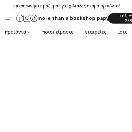
επικοινωνήστε μαζί μας για χιλιάδες ακόμα προϊόντα!
τηλ. 
more than a bookshop papyros94.c
238
προϊόντα
ποιοι είμαστε
εταιρείες
Ιστορ