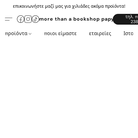
επικοινωνήστε μαζί μας για χιλιάδες ακόμα προϊόντα!
τηλ. 
more than a bookshop papyros94.c
238
προϊόντα
ποιοι είμαστε
εταιρείες
Ιστορ