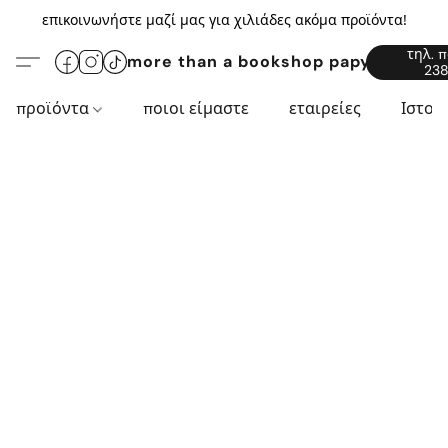
επικοινωνήστε μαζί μας για χιλιάδες ακόμα προϊόντα!
τηλ. 
more than a bookshop papyros94.c
238
προϊόντα
ποιοι είμαστε
εταιρείες
Ιστορ