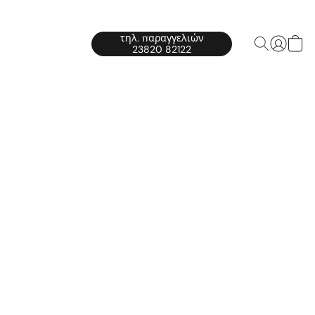
τηλ. παραγγελιών
23820 82122