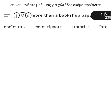
επικοινωνήστε μαζί μας για χιλιάδες ακόμα προϊόντα!
τηλ. 
more than a bookshop papyros94.c
238
προϊόντα
ποιοι είμαστε
εταιρείες
Ιστορ