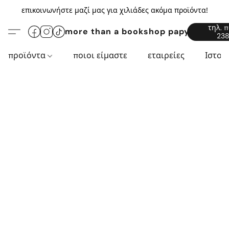
επικοινωνήστε μαζί μας για χιλιάδες ακόμα προϊόντα!
τηλ. 
more than a bookshop papyros94.c
238
προϊόντα
ποιοι είμαστε
εταιρείες
Ιστορ