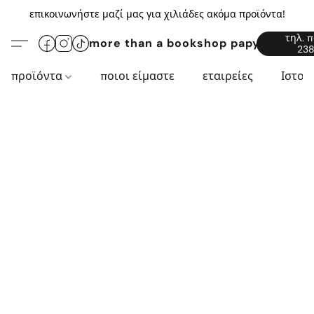
επικοινωνήστε μαζί μας για χιλιάδες ακόμα προϊόντα!
τηλ. 
more than a bookshop papyros94.c
238
προϊόντα
ποιοι είμαστε
εταιρείες
Ιστορ