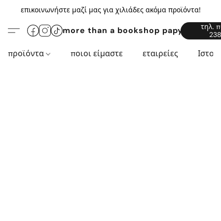
επικοινωνήστε μαζί μας για χιλιάδες ακόμα προϊόντα!
τηλ. 
more than a bookshop papyros94.c
238
προϊόντα
ποιοι είμαστε
εταιρείες
Ιστορ