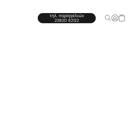
τηλ. παραγγελιών
23820 82122