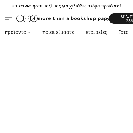
επικοινωνήστε μαζί μας για χιλιάδες ακόμα προϊόντα!
τηλ. 
more than a bookshop papyros94.c
238
προϊόντα
ποιοι είμαστε
εταιρείες
Ιστορ