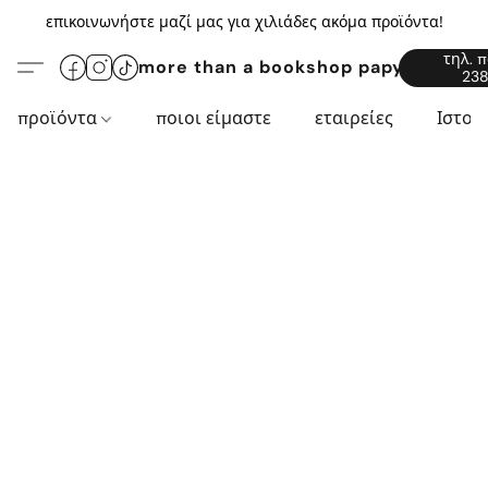
επικοινωνήστε μαζί μας για χιλιάδες ακόμα προϊόντα!
τηλ. 
more than a bookshop papyros94.c
238
προϊόντα
ποιοι είμαστε
εταιρείες
Ιστορ