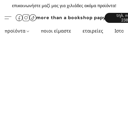
επικοινωνήστε μαζί μας για χιλιάδες ακόμα προϊόντα!
τηλ. 
more than a bookshop papyros94.c
238
προϊόντα
ποιοι είμαστε
εταιρείες
Ιστορ