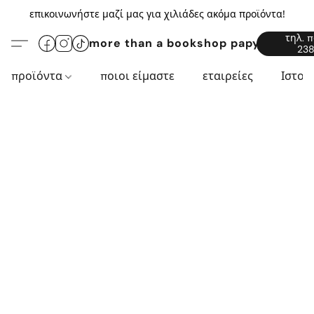
επικοινωνήστε μαζί μας για χιλιάδες ακόμα προϊόντα!
τηλ. 
more than a bookshop papyros94.c
238
προϊόντα
ποιοι είμαστε
εταιρείες
Ιστορ