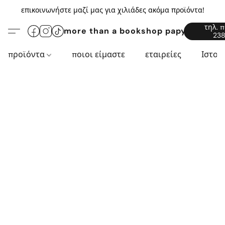
επικοινωνήστε μαζί μας για χιλιάδες ακόμα προϊόντα!
τηλ. 
more than a bookshop papyros94.c
238
προϊόντα
ποιοι είμαστε
εταιρείες
Ιστορ