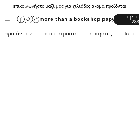
επικοινωνήστε μαζί μας για χιλιάδες ακόμα προϊόντα!
τηλ. 
more than a bookshop papyros94.c
238
προϊόντα
ποιοι είμαστε
εταιρείες
Ιστορ