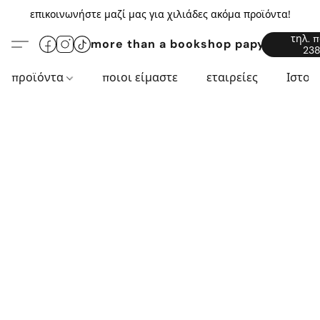
επικοινωνήστε μαζί μας για χιλιάδες ακόμα προϊόντα!
τηλ. 
more than a bookshop papyros94.c
238
προϊόντα
ποιοι είμαστε
εταιρείες
Ιστορ