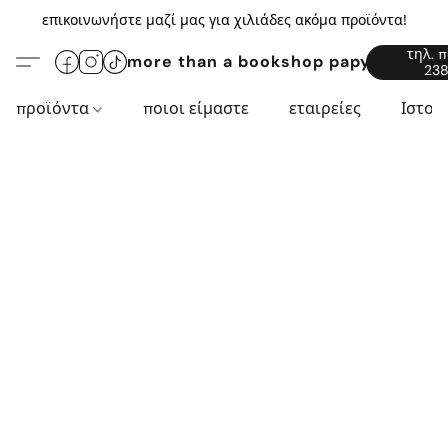
επικοινωνήστε μαζί μας για χιλιάδες ακόμα προϊόντα!
τηλ. 
more than a bookshop papyros94.c
238
προϊόντα
ποιοι είμαστε
εταιρείες
Ιστορ