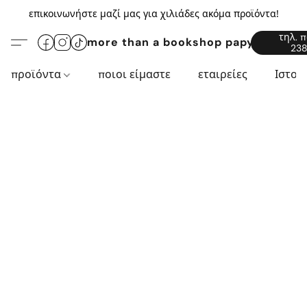
επικοινωνήστε μαζί μας για χιλιάδες ακόμα προϊόντα!
τηλ. 
more than a bookshop papyros94.c
238
προϊόντα
ποιοι είμαστε
εταιρείες
Ιστορ