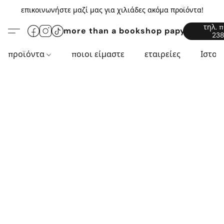
επικοινωνήστε μαζί μας για χιλιάδες ακόμα προϊόντα!
τηλ. 
more than a bookshop papyros94.c
238
προϊόντα
ποιοι είμαστε
εταιρείες
Ιστορ